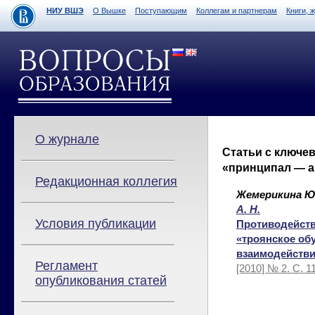
НИУ ВШЭ
О Вышке
Поступающим
Коллегам и партнерам
Книги, 
О журнале
Статьи с ключе
«принципал — а
Редакционная коллегия
Жемерикина Ю.
А. Н.
Условия публикации
Противодейств
«троянское об
взаимодейств
Регламент
[2010] № 2. С. 1
опубликования статей