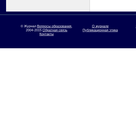
© Журнал
Вопросы образования
,
О журнале
2004-2015
Обратная связь
Публикационная этика
Контакты